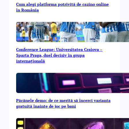
Cum alegi platforma potrivită de cazino online
în România
Conference League: Universitatea Craiova –
Sparta Praga, duel decisiv în grupa
internațională
Păcănele demo: de ce merită să încerci varianta
gratuită înainte de joc pe bani