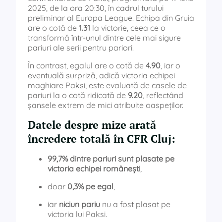
2025, de la ora 20:30, în cadrul turului
preliminar al Europa League. Echipa din Gruia
are o cotă de
1.31
la victorie, ceea ce o
transformă într-unul dintre cele mai sigure
pariuri ale serii pentru pariori.
În contrast, egalul are o cotă de
4.90
, iar o
eventuală surpriză, adică victoria echipei
maghiare Paksi, este evaluată de casele de
pariuri la o cotă ridicată de
9.20
, reflectând
șansele extrem de mici atribuite oaspeților.
Datele despre mize arată
încredere totală în CFR Cluj
:
99,7% dintre pariuri sunt plasate pe
victoria echipei românești
,
doar
0,3% pe egal
,
iar
niciun pariu
nu a fost plasat pe
victoria lui Paksi.