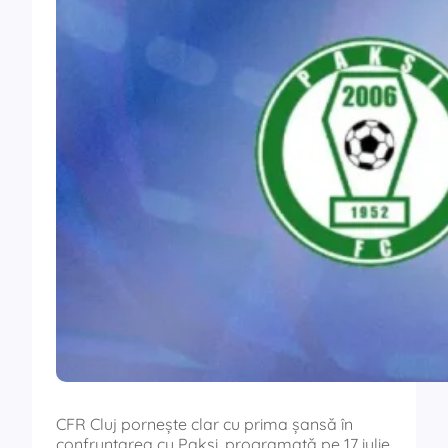
CFR Cluj pornește clar cu prima șansă în
confruntarea cu Paksi, programată pe 17 iulie