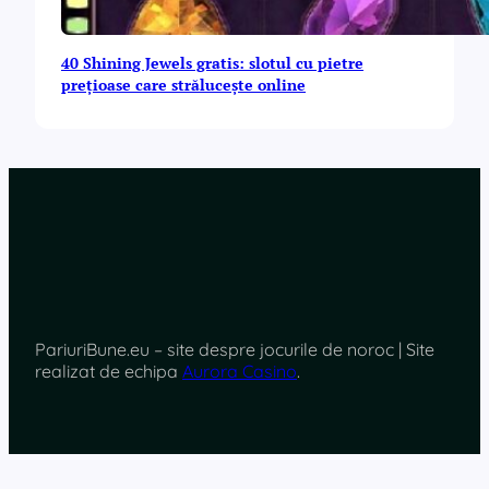
40 Shining Jewels gratis: slotul cu pietre
prețioase care strălucește online
PariuriBune.eu – site despre jocurile de noroc | Site
realizat de echipa
Aurora Casino
.