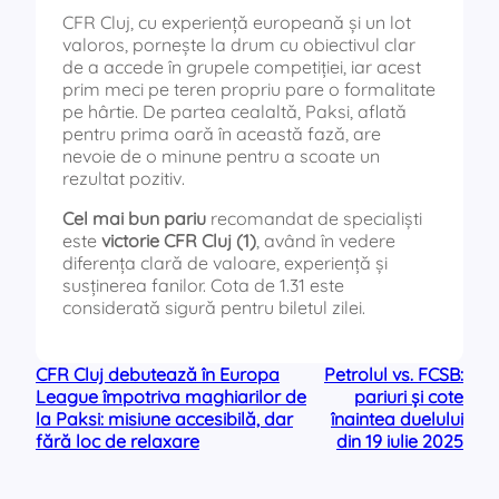
CFR Cluj, cu experiență europeană și un lot
valoros, pornește la drum cu obiectivul clar
de a accede în grupele competiției, iar acest
prim meci pe teren propriu pare o formalitate
pe hârtie. De partea cealaltă, Paksi, aflată
pentru prima oară în această fază, are
nevoie de o minune pentru a scoate un
rezultat pozitiv.
Cel mai bun pariu
recomandat de specialiști
este
victorie CFR Cluj (1)
, având în vedere
diferența clară de valoare, experiență și
susținerea fanilor. Cota de 1.31 este
considerată sigură pentru biletul zilei.
CFR Cluj debutează în Europa
Petrolul vs. FCSB:
League împotriva maghiarilor de
pariuri și cote
la Paksi: misiune accesibilă, dar
înaintea duelului
fără loc de relaxare
din 19 iulie 2025