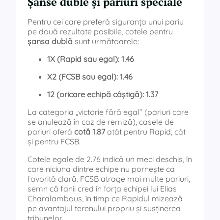
Șanse duble și pariuri speciale
Pentru cei care preferă siguranța unui pariu
pe două rezultate posibile, cotele pentru
șansa dublă
sunt următoarele:
1X (Rapid sau egal): 1.46
X2 (FCSB sau egal): 1.46
12 (oricare echipă câștigă): 1.37
La categoria „victorie fără egal” (pariuri care
se anulează în caz de remiză), casele de
pariuri oferă
cotă 1.87
atât pentru Rapid, cât
și pentru FCSB.
Cotele egale de 2.76 indică un meci deschis, în
care niciuna dintre echipe nu pornește ca
favorită clară. FCSB atrage mai multe pariuri,
semn că fanii cred în forța echipei lui Elias
Charalambous, în timp ce Rapidul mizează
pe avantajul terenului propriu și susținerea
tribunelor.