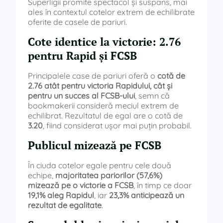
Superligii promite spectacol și suspans, mai
ales în contextul cotelor extrem de echilibrate
oferite de casele de pariuri.
Cote identice la victorie: 2.76
pentru Rapid și FCSB
Principalele case de pariuri oferă o
cotă de
2.76 atât pentru victoria Rapidului, cât și
pentru un succes al FCSB-ului
, semn că
bookmakerii consideră meciul extrem de
echilibrat. Rezultatul de egal are o cotă de
3.20
, fiind considerat ușor mai puțin probabil.
Publicul mizează pe FCSB
În ciuda cotelor egale pentru cele două
echipe,
majoritatea pariorilor (57,6%)
mizează pe o victorie a FCSB
, în timp ce doar
19,1% aleg Rapidul
, iar
23,3% anticipează un
rezultat de egalitate
.