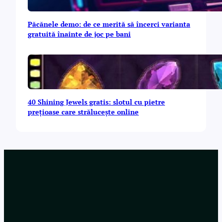
Păcănele demo: de ce merită să încerci varianta
gratuită înainte de joc pe bani
40 Shining Jewels gratis: slotul cu pietre
prețioase care strălucește online