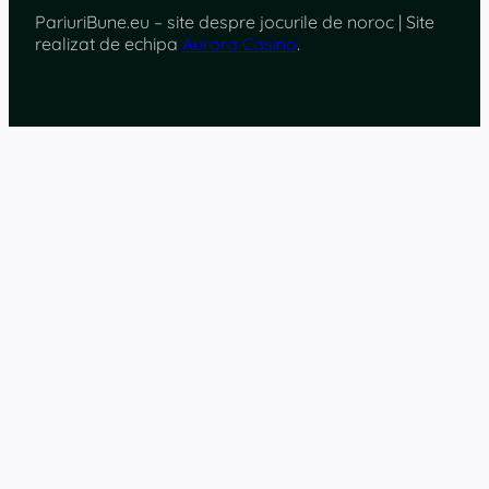
PariuriBune.eu – site despre jocurile de noroc | Site
realizat de echipa
Aurora Casino
.