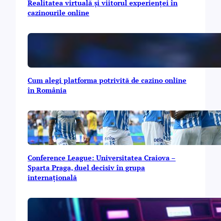
Realitatea virtuală și viitorul experienței în
cazinourile online
Cum alegi platforma potrivită de cazino online
în România
Conference League: Universitatea Craiova –
Sparta Praga, duel decisiv în grupa
internațională