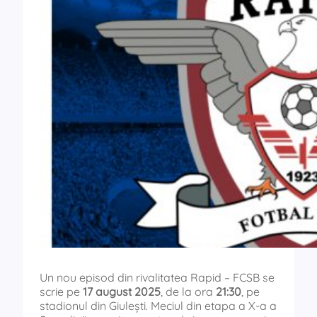
Un nou episod din rivalitatea Rapid – FCSB se
scrie pe
17 august 2025
, de la ora
21:30
, pe
stadionul din Giulești. Meciul din etapa a X-a a