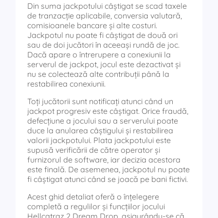
Din suma jackpotului câștigat se scad taxele
de tranzacție aplicabile, conversia valutară,
comisioanele bancare și alte costuri.
Jackpotul nu poate fi câștigat de două ori
sau de doi jucători în aceeași rundă de joc.
Dacă apare o întrerupere a conexiunii la
serverul de jackpot, jocul este dezactivat și
nu se colectează alte contribuții până la
restabilirea conexiunii.
Toți jucătorii sunt notificați atunci când un
jackpot progresiv este câștigat. Orice fraudă,
defecțiune a jocului sau a serverului poate
duce la anularea câștigului și restabilirea
valorii jackpotului. Plata jackpotului este
supusă verificării de către operator și
furnizorul de software, iar decizia acestora
este finală. De asemenea, jackpotul nu poate
fi câștigat atunci când se joacă pe bani fictivi.
Acest ghid detaliat oferă o înțelegere
completă a regulilor și funcțiilor jocului
Hellcatraz 2 Dream Drop, asigurându-se că