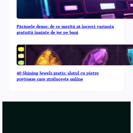
Păcănele demo: de ce merită să încerci varianta
gratuită înainte de joc pe bani
40 Shining Jewels gratis: slotul cu pietre
prețioase care strălucește online