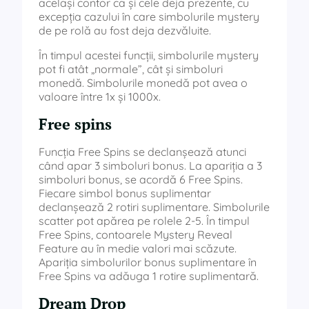
același contor ca și cele deja prezente, cu
excepția cazului în care simbolurile mystery
de pe rolă au fost deja dezvăluite.
În timpul acestei funcții, simbolurile mystery
pot fi atât „normale”, cât și simboluri
monedă. Simbolurile monedă pot avea o
valoare între 1x și 1000x.
Free spins
Funcția Free Spins se declanșează atunci
când apar 3 simboluri bonus. La apariția a 3
simboluri bonus, se acordă 6 Free Spins.
Fiecare simbol bonus suplimentar
declanșează 2 rotiri suplimentare. Simbolurile
scatter pot apărea pe rolele 2-5. În timpul
Free Spins, contoarele Mystery Reveal
Feature au în medie valori mai scăzute.
Apariția simbolurilor bonus suplimentare în
Free Spins va adăuga 1 rotire suplimentară.
Dream Drop