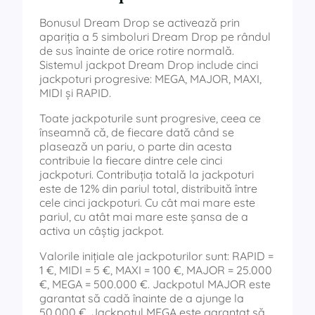
Bonusul Dream Drop se activează prin
apariția a 5 simboluri Dream Drop pe rândul
de sus înainte de orice rotire normală.
Sistemul jackpot Dream Drop include cinci
jackpoturi progresive: MEGA, MAJOR, MAXI,
MIDI și RAPID.
Toate jackpoturile sunt progresive, ceea ce
înseamnă că, de fiecare dată când se
plasează un pariu, o parte din acesta
contribuie la fiecare dintre cele cinci
jackpoturi. Contribuția totală la jackpoturi
este de 12% din pariul total, distribuită între
cele cinci jackpoturi. Cu cât mai mare este
pariul, cu atât mai mare este șansa de a
activa un câștig jackpot.
Valorile inițiale ale jackpoturilor sunt: RAPID =
1 €, MIDI = 5 €, MAXI = 100 €, MAJOR = 25.000
€, MEGA = 500.000 €. Jackpotul MAJOR este
garantat să cadă înainte de a ajunge la
50.000 €. Jackpotul MEGA este garantat să