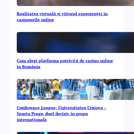
Realitatea virtuală și viitorul experienței în
cazinourile online
Cum alegi platforma potrivită de cazino online
în România
Conference League: Universitatea Craiova –
Sparta Praga, duel decisiv în grupa
internațională