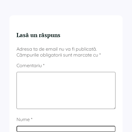
Lasă un răspuns
Adresa ta de email nu va fi publicată.
Câmpurile obligatorii sunt marcate cu
*
Comentariu
*
Nume
*