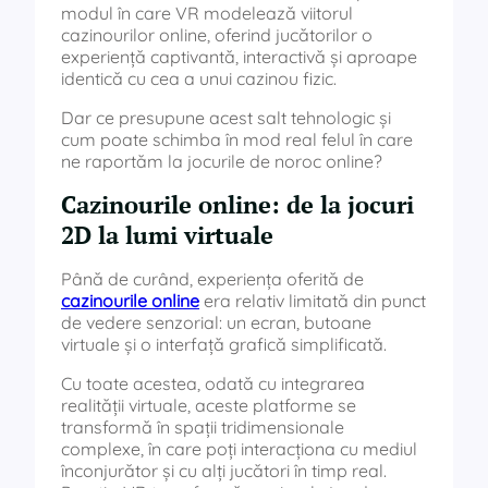
modul în care VR modelează viitorul
cazinourilor online, oferind jucătorilor o
experiență captivantă, interactivă și aproape
identică cu cea a unui cazinou fizic.
Dar ce presupune acest salt tehnologic și
cum poate schimba în mod real felul în care
ne raportăm la jocurile de noroc online?
Cazinourile online: de la jocuri
2D la lumi virtuale
Până de curând, experiența oferită de
cazinourile online
era relativ limitată din punct
de vedere senzorial: un ecran, butoane
virtuale și o interfață grafică simplificată.
Cu toate acestea, odată cu integrarea
realității virtuale, aceste platforme se
transformă în spații tridimensionale
complexe, în care poți interacționa cu mediul
înconjurător și cu alți jucători în timp real.