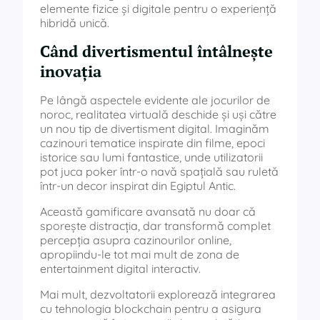
elemente fizice și digitale pentru o experiență
hibridă unică.
Când divertismentul întâlnește
inovația
Pe lângă aspectele evidente ale jocurilor de
noroc, realitatea virtuală deschide și uși către
un nou tip de divertisment digital. Imaginăm
cazinouri tematice inspirate din filme, epoci
istorice sau lumi fantastice, unde utilizatorii
pot juca poker într-o navă spațială sau ruletă
într-un decor inspirat din Egiptul Antic.
Această gamificare avansată nu doar că
sporește distracția, dar transformă complet
percepția asupra cazinourilor online,
apropiindu-le tot mai mult de zona de
entertainment digital interactiv.
Mai mult, dezvoltatorii explorează integrarea
cu tehnologia blockchain pentru a asigura