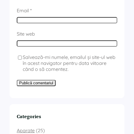
Email
*
Site web
Salvează-mi numele, emailul și site-ul web
în acest navigator pentru data viitoare
când o să comentez.
Categories
Aparate
(25)