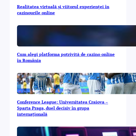
Realitatea virtuală și viitorul experienței în
cazinourile online
Cum alegi platforma potrivită de cazino online
în România
Conference League: Universitatea Craiova –
Sparta Praga, duel decisiv în grupa
internațională