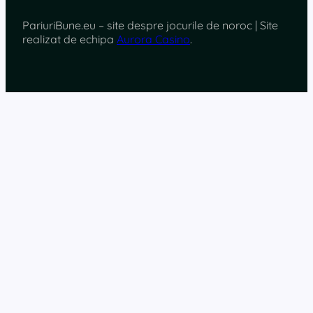
PariuriBune.eu – site despre jocurile de noroc | Site
realizat de echipa
Aurora Casino
.