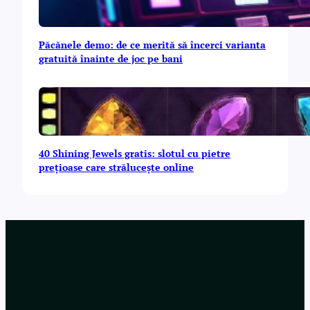
Păcănele demo: de ce merită să încerci varianta
gratuită înainte de joc pe bani
40 Shining Jewels gratis: slotul cu pietre
prețioase care strălucește online