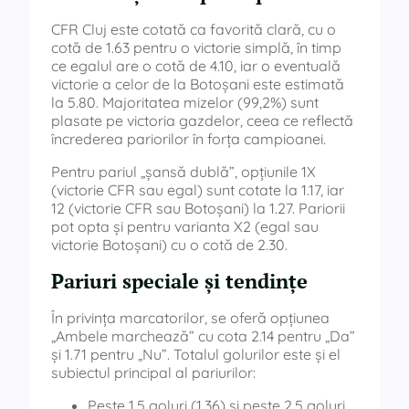
CFR Cluj este cotată ca favorită clară, cu o
cotă de 1.63 pentru o victorie simplă, în timp
ce egalul are o cotă de 4.10, iar o eventuală
victorie a celor de la Botoșani este estimată
la 5.80. Majoritatea mizelor (99,2%) sunt
plasate pe victoria gazdelor, ceea ce reflectă
încrederea pariorilor în forța campioanei.
Pentru pariul „șansă dublă”, opțiunile 1X
(victorie CFR sau egal) sunt cotate la 1.17, iar
12 (victorie CFR sau Botoșani) la 1.27. Pariorii
pot opta și pentru varianta X2 (egal sau
victorie Botoșani) cu o cotă de 2.30.
Pariuri speciale și tendințe
În privința marcatorilor, se oferă opțiunea
„Ambele marchează” cu cota 2.14 pentru „Da”
și 1.71 pentru „Nu”. Totalul golurilor este și el
subiectul principal al pariurilor:
Peste 1.5 goluri (1.36) și peste 2.5 goluri