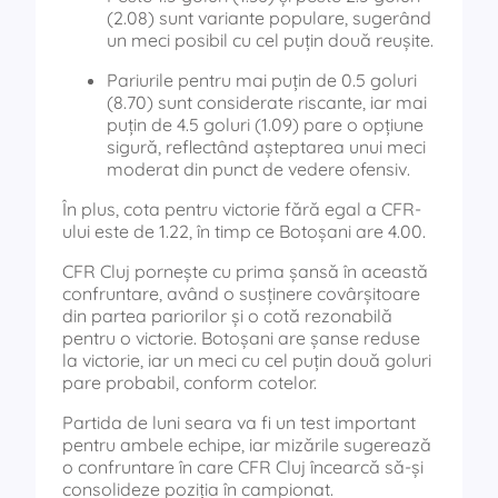
(2.08) sunt variante populare, sugerând
un meci posibil cu cel puțin două reușite.
Pariurile pentru mai puțin de 0.5 goluri
(8.70) sunt considerate riscante, iar mai
puțin de 4.5 goluri (1.09) pare o opțiune
sigură, reflectând așteptarea unui meci
moderat din punct de vedere ofensiv.
În plus, cota pentru victorie fără egal a CFR-
ului este de 1.22, în timp ce Botoșani are 4.00.
CFR Cluj pornește cu prima șansă în această
confruntare, având o susținere covârșitoare
din partea pariorilor și o cotă rezonabilă
pentru o victorie. Botoșani are șanse reduse
la victorie, iar un meci cu cel puțin două goluri
pare probabil, conform cotelor.
Partida de luni seara va fi un test important
pentru ambele echipe, iar mizările sugerează
o confruntare în care CFR Cluj încearcă să-și
consolideze poziția în campionat.