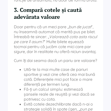
funcție de ansamblu, nu doar de formă brută.
3. Compară cotele și caută
adevărata valoare
Doar pentru că un meci pare „
bun de jucat
”,
nu înseamnă automat că merită pus pe bilet.
Întreabă-te sincer: „
Valorează cota asta riscul
pe care îl asum?
” Multe bilete eșuează
tocmai pentru că jucăm cote mici care par
sigure, dar în realitate nu oferă niciun avantaj.
Cum îți dai seama dacă un pariu are valoare?
Uită-te la mai multe case de pariuri
sportive și vezi cine oferă cea mai bună
cotă. Diferențele mici pot face o mare
diferență pe termen lung.
Fă-ți un calcul simplu: estimează
șansele reale de reușită și vezi dacă se
potrivesc cu cota.
Evită cotele dezechilibrate dacă n-ai o
strategie solidă în spate (gen, „
pun pe