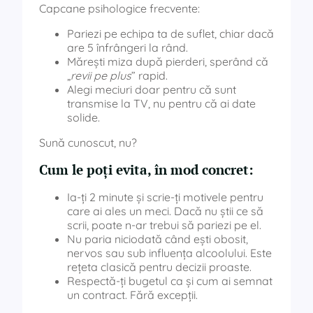
Capcane psihologice frecvente:
Pariezi pe echipa ta de suflet, chiar dacă
are 5 înfrângeri la rând.
Mărești miza după pierderi, sperând că
„
revii pe plus
” rapid.
Alegi meciuri doar pentru că sunt
transmise la TV, nu pentru că ai date
solide.
Sună cunoscut, nu?
Cum le poți evita, în mod concret:
Ia-ți 2 minute și scrie-ți motivele pentru
care ai ales un meci. Dacă nu știi ce să
scrii, poate n-ar trebui să pariezi pe el.
Nu paria niciodată când ești obosit,
nervos sau sub influența alcoolului. Este
rețeta clasică pentru decizii proaste.
Respectă-ți bugetul ca și cum ai semnat
un contract. Fără excepții.