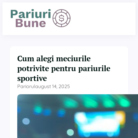
Sari
la
conținut
Cum alegi meciurile
potrivite pentru pariurile
sportive
Pariorul
august 14, 2025