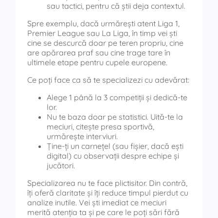
sau tactici, pentru că știi deja contextul.
Spre exemplu, dacă urmărești atent Liga 1,
Premier League sau La Liga, în timp vei ști
cine se descurcă doar pe teren propriu, cine
are apărarea praf sau cine trage tare în
ultimele etape pentru cupele europene.
Ce poți face ca să te specializezi cu adevărat:
Alege 1 până la 3 competiții și dedică-te
lor.
Nu te baza doar pe statistici. Uită-te la
meciuri, citește presa sportivă,
urmărește interviuri.
Ține-ți un carnețel (sau fișier, dacă ești
digital) cu observații despre echipe și
jucători.
Specializarea nu te face plictisitor. Din contră,
îți oferă claritate și îți reduce timpul pierdut cu
analize inutile. Vei ști imediat ce meciuri
merită atenția ta și pe care le poți sări fără