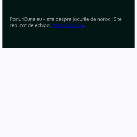
PariuriBune.eu – site despre jocurile de noroc | Site
realizat de echipa
Aurora Casino
.