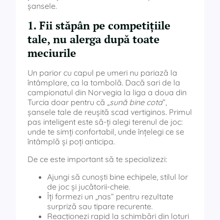
șansele.
1. Fii stăpân pe competițiile
tale, nu alerga după toate
meciurile
Un parior cu capul pe umeri nu pariază la
întâmplare, ca la tombolă. Dacă sari de la
campionatul din Norvegia la liga a doua din
Turcia doar pentru că „
sună bine cota
”,
șansele tale de reușită scad vertiginos. Primul
pas inteligent este să-ți alegi terenul de joc:
unde te simți confortabil, unde înțelegi ce se
întâmplă și poți anticipa.
De ce este important să te specializezi:
Ajungi să cunoști bine echipele, stilul lor
de joc și jucătorii-cheie.
Îți formezi un „nas” pentru rezultate
surpriză sau tipare recurente.
Reacționezi rapid la schimbări din loturi