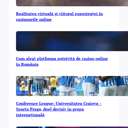
Realitatea virtuală și viitorul experienței în
cazinourile online
Cum alegi platforma potrivită de cazino online
în România
Conference League: Universitatea Craiova –
Sparta Praga, duel decisiv în grupa
internațională