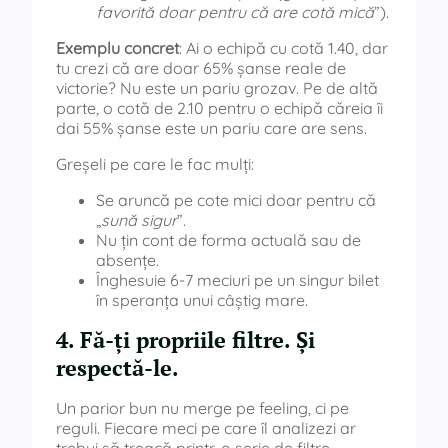
favorită doar pentru că are cotă mică
”).
Exemplu concret
: Ai o echipă cu cotă 1.40, dar
tu crezi că are doar 65% șanse reale de
victorie? Nu este un pariu grozav. Pe de altă
parte, o cotă de 2.10 pentru o echipă căreia îi
dai 55% șanse este un pariu care are sens.
Greșeli pe care le fac mulți:
Se aruncă pe cote mici doar pentru că
„
sună sigur
”.
Nu țin cont de forma actuală sau de
absențe.
Înghesuie 6-7 meciuri pe un singur bilet
în speranța unui câștig mare.
4. Fă-ți propriile filtre. Și
respectă-le.
Un parior bun nu merge pe feeling, ci pe
reguli. Fiecare meci pe care îl analizezi ar