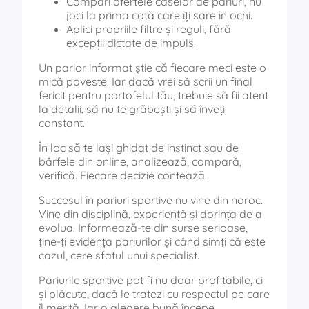
Compari ofertele caselor de pariuri, nu
joci la prima cotă care îți sare în ochi.
Aplici propriile filtre și reguli, fără
excepții dictate de impuls.
Un parior informat știe că fiecare meci este o
mică poveste. Iar dacă vrei să scrii un final
fericit pentru portofelul tău, trebuie să fii atent
la detalii, să nu te grăbești și să înveți
constant.
În loc să te lași ghidat de instinct sau de
bârfele din online, analizează, compară,
verifică. Fiecare decizie contează.
Succesul în pariuri sportive nu vine din noroc.
Vine din disciplină, experiență și dorința de a
evolua. Informează-te din surse serioase,
ține-ți evidența pariurilor și când simți că este
cazul, cere sfatul unui specialist.
Pariurile sportive pot fi nu doar profitabile, ci
și plăcute, dacă le tratezi cu respectul pe care
îl merită. Iar o alegere bună începe