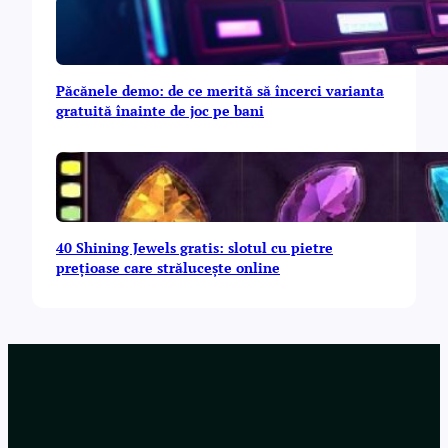
Păcănele demo: de ce merită să încerci varianta
gratuită înainte de joc pe bani
40 Shining Jewels gratis: slotul cu pietre
prețioase care strălucește online