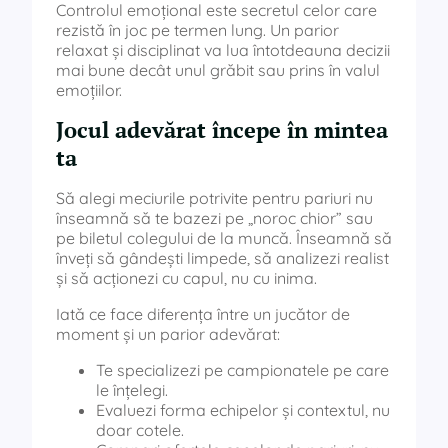
Controlul emoțional este secretul celor care
rezistă în joc pe termen lung. Un parior
relaxat și disciplinat va lua întotdeauna decizii
mai bune decât unul grăbit sau prins în valul
emoțiilor.
Jocul adevărat începe în mintea
ta
Să alegi meciurile potrivite pentru pariuri nu
înseamnă să te bazezi pe „noroc chior” sau
pe biletul colegului de la muncă. Înseamnă să
înveți să gândești limpede, să analizezi realist
și să acționezi cu capul, nu cu inima.
Iată ce face diferența între un jucător de
moment și un parior adevărat:
Te specializezi pe campionatele pe care
le înțelegi.
Evaluezi forma echipelor și contextul, nu
doar cotele.