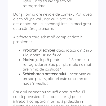
liderul, alta să învingi echipe
retrogradate.
Dar și forma are nevoie de context. Poți avea
o echipă „pe val”, dar cu 2-3 titulari
accidentați sau suspendați. Într-un meci greu,
asta cântărește enorm.
Alți factori care schimbă complet datele
problemei:
Programul echipei
: dacă joacă din 3 în 3
zile, apare uzura fizică.
Motivația
: luptă pentru titlu? Se bate la
retrogradare? Sau pur și simplu nu mai
are nimic de câștigat?
Schimbarea antrenorului
: uneori vine cu
un șoc pozitiv, alteori este un semn de
haos în vestiar.
Pariorul inspirat nu se uită doar la cifre. El
caută povestea din spatele lor. Își pune
întrebări, compară informații și decide în