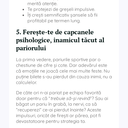
merită atenție.
Te protejezi de greșeli impulsive.
Îți crești semnificativ șansele să fii
profitabil pe termen lung.
5. Ferește-te de capcanele
psihologice, inamicul tăcut al
pariorului
La prima vedere, pariurile sportive par o
chestiune de cifre și cote. Dar adevărul este
că emoțiile ne joacă cele mai multe feste. Nu
puține bilete s-au pierdut din cauza inimii, nu a
calculelor.
De câte ori n-ai pariat pe echipa favorită
doar pentru că “
trebuie să-și revină
”? Sau ai
băgat un pariu în grabă, la nervi, ca să
“recuperezi” ce-ai pierdut înainte? Aceste
impulsuri, oricât de firești ar părea, pot fi
devastatoare pentru strategia ta.