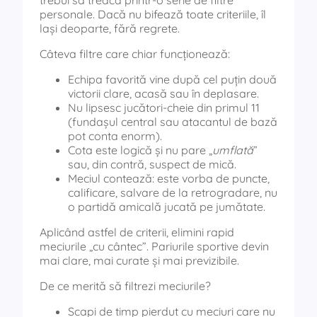
trebui să treacă printr-o serie de filtre
personale. Dacă nu bifează toate criteriile, îl
lași deoparte, fără regrete.
Câteva filtre care chiar funcționează:
Echipa favorită vine după cel puțin două
victorii clare, acasă sau în deplasare.
Nu lipsesc jucători-cheie din primul 11
(fundașul central sau atacantul de bază
pot conta enorm).
Cota este logică și nu pare „
umflată
”
sau, din contră, suspect de mică.
Meciul contează: este vorba de puncte,
calificare, salvare de la retrogradare, nu
o partidă amicală jucată pe jumătate.
Aplicând astfel de criterii, elimini rapid
meciurile „cu cântec”. Pariurile sportive devin
mai clare, mai curate și mai previzibile.
De ce merită să filtrezi meciurile?
Scapi de timp pierdut cu meciuri care nu