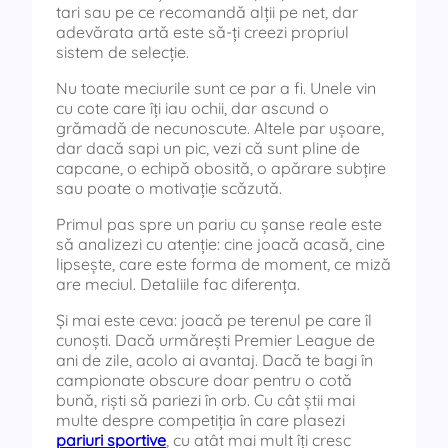
tari sau pe ce recomandă alții pe net, dar
adevărata artă este să-ți creezi propriul
sistem de selecție.
Nu toate meciurile sunt ce par a fi. Unele vin
cu cote care îți iau ochii, dar ascund o
grămadă de necunoscute. Altele par ușoare,
dar dacă sapi un pic, vezi că sunt pline de
capcane, o echipă obosită, o apărare subțire
sau poate o motivație scăzută.
Primul pas spre un pariu cu șanse reale este
să analizezi cu atenție: cine joacă acasă, cine
lipsește, care este forma de moment, ce miză
are meciul. Detaliile fac diferența.
Și mai este ceva: joacă pe terenul pe care îl
cunoști. Dacă urmărești Premier League de
ani de zile, acolo ai avantaj. Dacă te bagi în
campionate obscure doar pentru o cotă
bună, riști să pariezi în orb. Cu cât știi mai
multe despre competiția în care plasezi
pariuri sportive
, cu atât mai mult îți cresc