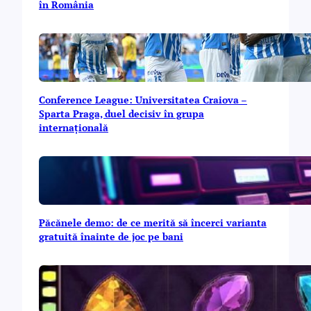
în România
Conference League: Universitatea Craiova –
Sparta Praga, duel decisiv în grupa
internațională
Păcănele demo: de ce merită să încerci varianta
gratuită înainte de joc pe bani