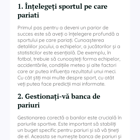
1. Înțelegeți sportul pe care
pariati
Primul pas pentru a deveni un parior de
succes este să aveți o înțelegere profundă a
sportului pe care pariați. Cunoașterea
detaliilor jocului, a echipelor, a jucătorilor și a
statisticilor este esențială. De exemplu, în
fotbal, trebuie să cunoașteți forma echipelor,
accidentările, condițiile meteo și alte factori
care ar putea influența rezultatul unui meci.
Cu cât știți mai multe despre sport, cu atât
veți putea face predicții mai informate.
2. Gestionați-vă banca de
pariuri
Gestionarea corectă a banilor este crucială în
pariurile sportive. Este important să stabiliți
un buget specific pentru pariuri și să vă țineți
de el. Aceasta se numește banca de pariuri și