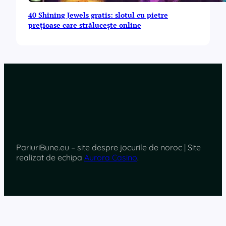
40 Shining Jewels gratis: slotul cu pietre
prețioase care strălucește online
PariuriBune.eu – site despre jocurile de noroc | Site
realizat de echipa
Aurora Casino
.