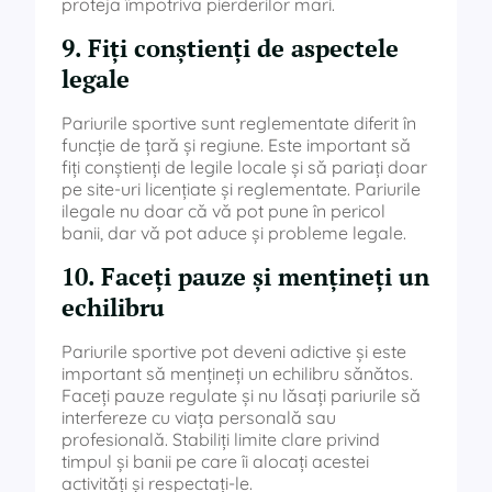
proteja împotriva pierderilor mari.
9. Fiți conștienți de aspectele
legale
Pariurile sportive sunt reglementate diferit în
funcție de țară și regiune. Este important să
fiți conștienți de legile locale și să pariați doar
pe site-uri licențiate și reglementate. Pariurile
ilegale nu doar că vă pot pune în pericol
banii, dar vă pot aduce și probleme legale.
10. Faceți pauze și mențineți un
echilibru
Pariurile sportive pot deveni adictive și este
important să mențineți un echilibru sănătos.
Faceți pauze regulate și nu lăsați pariurile să
interfereze cu viața personală sau
profesională. Stabiliți limite clare privind
timpul și banii pe care îi alocați acestei
activități și respectați-le.