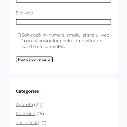
Site web
Salvează-mi numele, emailul și site-ul web
în acest navigator pentru data viitoare
când o să comentez.
Categories
Aparate
(25)
Casinouri
(16)
Joc de cărți
(1)