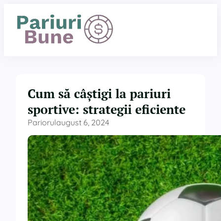
Sari
la
conținut
Cum să câștigi la pariuri
sportive: strategii eficiente
Pariorul
august 6, 2024