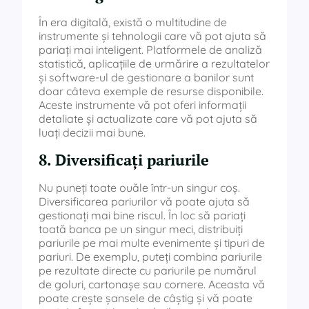
În era digitală, există o multitudine de
instrumente și tehnologii care vă pot ajuta să
pariați mai inteligent. Platformele de analiză
statistică, aplicațiile de urmărire a rezultatelor
și software-ul de gestionare a banilor sunt
doar câteva exemple de resurse disponibile.
Aceste instrumente vă pot oferi informații
detaliate și actualizate care vă pot ajuta să
luați decizii mai bune.
8. Diversificați pariurile
Nu puneți toate ouăle într-un singur coș.
Diversificarea pariurilor vă poate ajuta să
gestionați mai bine riscul. În loc să pariați
toată banca pe un singur meci, distribuiți
pariurile pe mai multe evenimente și tipuri de
pariuri. De exemplu, puteți combina pariurile
pe rezultate directe cu pariurile pe numărul
de goluri, cartonașe sau cornere. Aceasta vă
poate crește șansele de câștig și vă poate