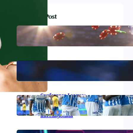
Featured Post
Realitatea virtuală și viitorul
experienței în cazinourile online
Cum alegi platforma potrivită de
cazino online în România
Conference League:
Universitatea Craiova – Sparta
Praga, duel decisiv în grupa
internațională