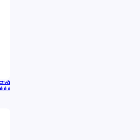
ctivă
lului