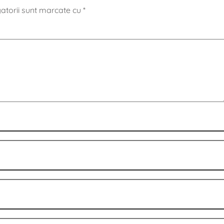
atorii sunt marcate cu
*