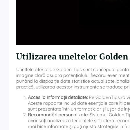
Utilizarea uneltelor Golden
Uneltele oferite de Golden Tips sunt concepute pentru a 
imagine clară asupra potențialului fiecărui eveniment
punând la dispoziție date statistice actualizate, anal
practică, utilizarea acestor instrumente se traduce p
Acces la informații detaliate:
Pe GoldenTips.ro ve
Aceste rapoarte includ date esențiale care îți pe
sunt prezentate într-un format clar și ușor de înț
Recomandări personalizate:
Sistemul Golden Tip
avansați analizează tendințele și îți oferă recoman
mai bine informate și poți ajusta strategiile în fun