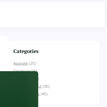
Categories
Aparate
(25)
Casinouri
(16)
Joc de cărți
(1)
Joc responsabil
(30)
Pariuri sportive
(45)