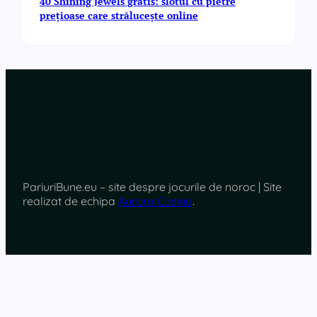
40 Shining Jewels gratis: slotul cu pietre
prețioase care strălucește online
PariuriBune.eu – site despre jocurile de noroc | Site
realizat de echipa
Aurora Casino
.