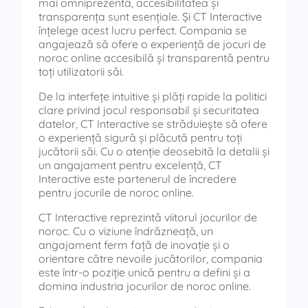
mai omniprezentă, accesibilitatea și
transparența sunt esențiale. Și CT Interactive
înțelege acest lucru perfect. Compania se
angajează să ofere o experiență de jocuri de
noroc online accesibilă și transparentă pentru
toți utilizatorii săi.
De la interfețe intuitive și plăți rapide la politici
clare privind jocul responsabil și securitatea
datelor, CT Interactive se străduiește să ofere
o experiență sigură și plăcută pentru toți
jucătorii săi. Cu o atenție deosebită la detalii și
un angajament pentru excelență, CT
Interactive este partenerul de încredere
pentru jocurile de noroc online.
CT Interactive reprezintă viitorul jocurilor de
noroc. Cu o viziune îndrăzneață, un
angajament ferm față de inovație și o
orientare către nevoile jucătorilor, compania
este într-o poziție unică pentru a defini și a
domina industria jocurilor de noroc online.