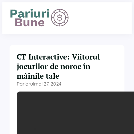
Sari
la
conținut
CT Interactive: Viitorul
jocurilor de noroc în
mâinile tale
Pariorul
mai 27, 2024