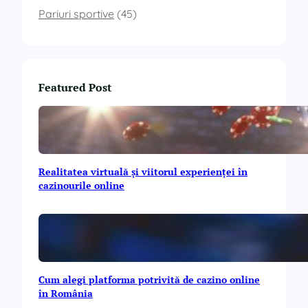
Pariuri sportive
(45)
Featured Post
Realitatea virtuală și viitorul experienței în
cazinourile online
Cum alegi platforma potrivită de cazino online
în România