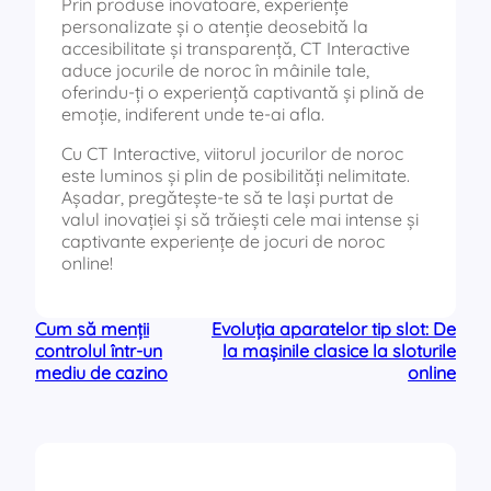
Prin produse inovatoare, experiențe
personalizate și o atenție deosebită la
accesibilitate și transparență, CT Interactive
aduce jocurile de noroc în mâinile tale,
oferindu-ți o experiență captivantă și plină de
emoție, indiferent unde te-ai afla.
Cu CT Interactive, viitorul jocurilor de noroc
este luminos și plin de posibilități nelimitate.
Așadar, pregătește-te să te lași purtat de
valul inovației și să trăiești cele mai intense și
captivante experiențe de jocuri de noroc
online!
Cum să menții
Evoluția aparatelor tip slot: De
controlul într-un
la mașinile clasice la sloturile
mediu de cazino
online